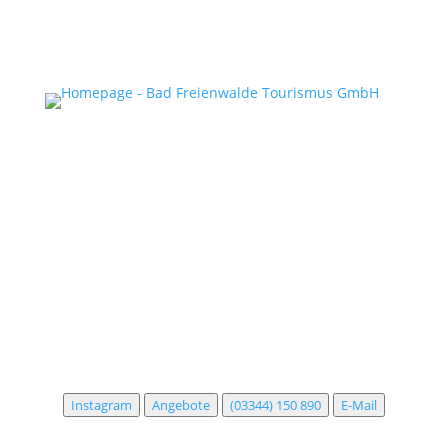
Tourist-Information
Uchtenhagenstraße 3
16259 Bad Freienwalde
Tourist-Information
Uchtenhagenstraße 3
16259 Bad Freienwalde
Instagram
Angebote
(03344) 150 890
E-Mail